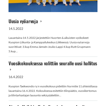
Uusia vyöarvoja
14.5.2022
Lauantaina 14.5.2022 järjestettiin Nuorten & aikuisten vyökokeet
Kuopion Liikunta- ja Kamppailukeskus Liikkeessä. Uusia vyöarvoja
suorittivat: 3.kup Emma Jämsén Jouko Lappi 4.kup Rutt Grupmann
5.kup…
Vuosikokouksessa valittiin seuralle uusi hallitus
16.4.2022
Kuopion Taekwondo ry:n vuosikokous pidettiin Nurmitie 11 yhteistilassa
lauantaina 16.4.2022. Kokouksessa esitettiin tilinpäätös, vuosikertomus
ja tilintarkastajan lausunto sekä päätettiin…