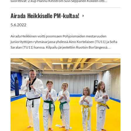
suorittivat: 2.kup Hannu Kihlström Suvi Seppänen Kokeen otti…
Airada Heikkiselle PM-kultaa!
5.6.2022
Airada Heikkinen voitti poomsaen Pohjoismaiden mestaruuden
juniorityttöjen ryhmäsarjassa yhdessä Aino Kortelaisen (TU11) ja Sofia
Saralan (TU11) kanssa. Kilpailu järjestettiin Ruotsin Borlängessä.…