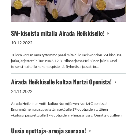
SM-kisoista mitalia Airada Heikkiselle!
10.12.2022
Jälleen kerran oma tyttömme pääsi mitaleille Taekwondon SM-kisoissa,
jotka järjestettiin Turussa 3.12. Yksilösarjassa Heikkinen jäi niukasti
toiseksi huikeilla kokonaispisteillä. Ryhmäsarjassa trio…
Airada Heikkiselle kultaa Nurtzi Openista!
24.11.2022
Airada Heikkinen voitti kultaa Nurmijärven Nurtzi Openissa!
Ensimmäinen sija saavutettiin sekä alle 17-vuotiaiden tyttöjen
yksilösarjassa että alle 17-vuotiaiden ryhmäsarjassa. Onnittelut jälleen…
Uusia opettaja-arvoja seuraan!