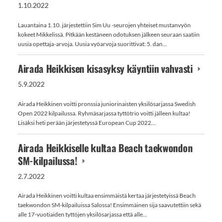
1.10.2022
Lauantaina 1.10. järjestettiin Sim Uu -seurojen yhteiset mustanvyön
kokeet Mikkelissä. Pitkään kestäneen odotuksen jälkeen seuraan saatiin
uusia opettaja-arvoja. Uusia vyöarvoja suorittivat: 5. dan…
Airada Heikkisen kisasyksy käyntiin vahvasti
5.9.2022
Airada Heikkinen voitti pronssia juniorinaisten yksilösarjassa Swedish
Open 2022 kilpailussa. Ryhmäsarjassa tyttötrio voitti jälleen kultaa!
Lisäksi heti perään järjestetyssä European Cup 2022…
Airada Heikkiselle kultaa Beach taekwondon
SM-kilpailussa!
2.7.2022
Airada Heikkinen voitti kultaa ensimmäistä kertaa järjestetyissä Beach
taekwondon SM-kilpailuissa Salossa! Ensimmäinen sija saavutettiin sekä
alle 17-vuotiaiden tyttöjen yksilösarjassa että alle…