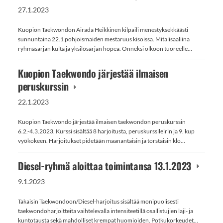
27.1.2023
Kuopion Taekwondon Airada Heikkinen kilpaili menestyksekkäästi
sunnuntaina 22.1 pohjoismaiden mestaruus kisoissa. Mitalisaaliina
ryhmäsarjan kulta ja yksilösarjan hopea. Onneksi olkoon tuoreelle…
Kuopion Taekwondo järjestää ilmaisen
peruskurssin
22.1.2023
Kuopion Taekwondo järjestää ilmaisen taekwondon peruskurssin
6.2.-4.3.2023. Kurssi sisältää 8 harjoitusta, peruskurssileirin ja 9. kup
vyökokeen. Harjoitukset pidetään maanantaisin ja torstaisin klo…
Diesel-ryhmä aloittaa toimintansa 13.1.2023
9.1.2023
Takaisin Taekwondoon/Diesel-harjoitus sisältää monipuolisesti
taekwondoharjoitteita vaihtelevalla intensiteetillä osallistujien laji- ja
kuntotausta sekä mahdolliset krempat huomioiden. Potkukorkeudet…