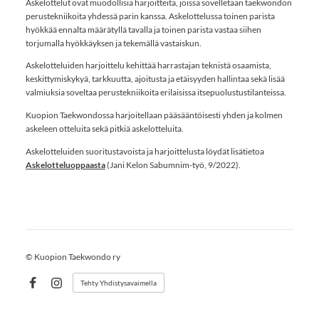
Askelottelut ovat muodollisia harjoitteita, joissa sovelletaan taekwondon
perustekniikoita yhdessä parin kanssa. Askelottelussa toinen parista
hyökkää ennalta määrätyllä tavalla ja toinen parista vastaa siihen
torjumalla hyökkäyksen ja tekemällä vastaiskun.
Askelotteluiden harjoittelu kehittää harrastajan teknistä osaamista,
keskittymiskykyä, tarkkuutta, ajoitusta ja etäisyyden hallintaa sekä lisää
valmiuksia soveltaa perustekniikoita erilaisissa itsepuolustustilanteissa.
Kuopion Taekwondossa harjoitellaan pääsääntöisesti yhden ja kolmen
askeleen otteluita sekä pitkiä askelotteluita.
Askelotteluiden suoritustavoista ja harjoittelusta löydät lisätietoa
Askelotteluoppaasta
(Jani Kelon Sabumnim-työ, 9/2022).
©
Kuopion Taekwondo ry
Tehty Yhdistysavaimella
Facebook
Instagram