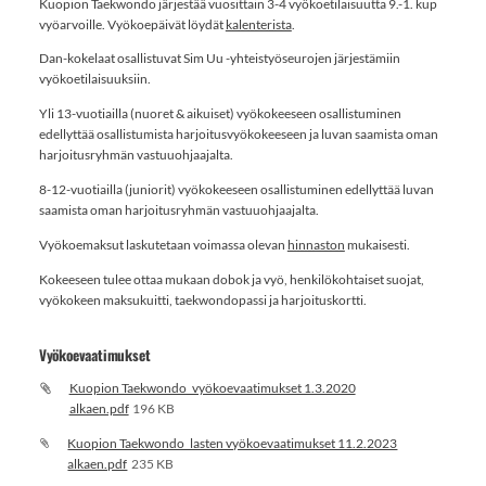
Kuopion Taekwondo järjestää vuosittain 3-4 vyökoetilaisuutta 9.-1. kup
vyöarvoille. Vyökoepäivät löydät
kalenterista
.
Dan-kokelaat osallistuvat Sim Uu -yhteistyöseurojen järjestämiin
vyökoetilaisuuksiin.
Yli 13-vuotiailla (nuoret & aikuiset) vyökokeeseen osallistuminen
edellyttää osallistumista harjoitusvyökokeeseen ja luvan saamista oman
harjoitusryhmän vastuuohjaajalta.
8-12-vuotiailla (juniorit) vyökokeeseen osallistuminen edellyttää luvan
saamista oman harjoitusryhmän vastuuohjaajalta.
Vyökoemaksut laskutetaan voimassa olevan
hinnaston
mukaisesti.
Kokeeseen tulee ottaa mukaan dobok ja vyö, henkilökohtaiset suojat,
vyökokeen maksukuitti, taekwondopassi ja harjoituskortti.
Vyökoevaatimukset
Kuopion Taekwondo_vyökoevaatimukset 1.3.2020
alkaen.pdf
196 KB
Kuopion Taekwondo_lasten vyökoevaatimukset 11.2.2023
alkaen.pdf
235 KB