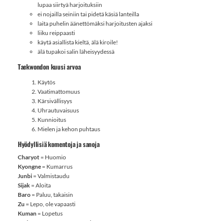
lupaa siirtyä harjoituksiin
ei nojailla seiniin tai pidetä käsiä lanteilla
laita puhelin äänettömäksi harjoitusten ajaksi
liiku reippaasti
käytä asiallista kieltä, älä kiroile!
älä tupakoi salin läheisyydessä
Taekwondon kuusi arvoa
Käytös
Vaatimattomuus
Kärsivällisyys
Uhrautuvaisuus
Kunnioitus
Mielen ja kehon puhtaus
Hyödyllisiä komentoja ja sanoja
Charyot
= Huomio
Kyongne
= Kumarrus
Junbi
= Valmistaudu
Sijak
= Aloita
Baro
= Paluu, takaisin
Zu
= Lepo, ole vapaasti
Kuman
= Lopetus