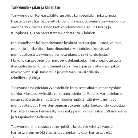
Taekwondo - jalan ja käden tie
Taekwondo on Koreasta lähtöisin oleva kamppailulaji, joka tarjoaa
haasteita sekä harrastus- että kilpailumielessä. Suomeen taekwondon toi
vuonna 1979 korealainen taekwondomestari Dae Jin Hwang ja
Kuopiossa lajia on harrastettu vuodesta 1987 lähtien.
Monipuolisena lajina taekwondo kehittää harrastajan kuntoa, voimaa,
nopeutta, notkeutta ja koordinaatiota. Harjoitukset koostuvat
monipuolisesti taekwondon eri osa-alueista sekä kuntoilusta.
Harjoituksissa opetellaan mm. perustekniikoita, liikesarjoja, ottelua ja
itsepuolustusta. Kilpailutoimintaa on liikesarjoissa ja ottelussa, joka on
myös olympialaji. Junioreille järjestetään lisäksi erilaisia
tekniikkakilpailuja.
Taekwondossa edetään vyöasteittain keltaisesta aina mustaan vyöhön
saakka. Mustassa vyössäkin on useita asteita (1.-9. dan). Harjoittelun ja
uusien vyöasteiden myötä tekniikoiden määrä lisääntyy ja ne myös
monipuolistuvat. Fyysisten ominaisuuksien lisäksi taekwondo kasvattaa
harrastajaa myös henkisesti, mikä näkyy mm. vahvana itseluottamuksena
ja tasapainoisena elämänä.
Taekwondon harrastajan tie on pitkä ja lajista voi kehittyä vuosien
harrastamisen myötä elämäntapa, jonka mukaan harrastaja elää