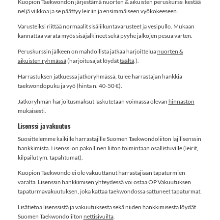
Kuopion Taekwondon järjestämä nuorten & aikuisten peruskurssi kestää
neljä viikkoa ja se päättyy leiriin ja ensimmäiseen vyökokeeseen.
Varusteiksi riittää normaalit sisäliikuntavarusteet ja vesipullo. Mukaan
kannattaa varata myös sisäjalkineet sekä pyyhe jalkojen pesua varten.
Peruskurssin jälkeen on mahdollista jatkaa harjoittelua
nuorten &
aikuisten ryhmässä
(harjoitusajat löydät
täältä
.).
Harrastuksen jatkuessa jatkoryhmässä, tulee harrastajan hankkia
taekwondopuku ja vyö (hinta n. 40-50 €).
Jatkoryhmän harjoitusmaksut laskutetaan voimassa olevan
hinnaston
mukaisesti.
Lisenssi ja vakuutus
Suosittelemme kaikille harrastajille Suomen Taekwondoliiton lajilisenssin
hankkimista. Lisenssi on pakollinen liiton toimintaan osallistuville (leirit,
kilpailut ym. tapahtumat).
Kuopion Taekwondo ei ole vakuuttanut harrastajiaan tapaturmien
varalta. Lisenssin hankkimisen yhteydessä voi ostaa OP Vakuutuksen
tapaturmavakuutuksen, joka kattaa taekwondossa sattuneet tapaturmat.
Lisätietoa lisenssistä ja vakuutuksesta sekä niiden hankkimisesta löydät
Suomen Taekwondoliiton
nettisivuilta
.