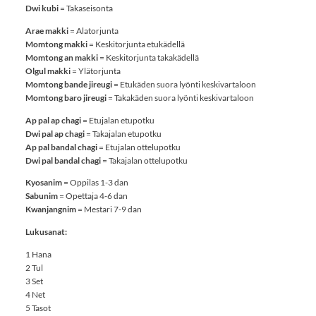
Dwi kubi
= Takaseisonta
Arae makki
= Alatorjunta
Momtong makki
= Keskitorjunta etukädellä
Momtong an makki
= Keskitorjunta takakädellä
Olgul makki
= Ylätorjunta
Momtong bande jireugi
= Etukäden suora lyönti keskivartaloon
Momtong baro jireugi
= Takakäden suora lyönti keskivartaloon
Ap pal ap chagi
= Etujalan etupotku
Dwi pal ap chagi
= Takajalan etupotku
Ap pal bandal chagi
= Etujalan ottelupotku
Dwi pal bandal chagi
= Takajalan ottelupotku
Kyosanim
= Oppilas 1-3 dan
Sabunim
= Opettaja 4-6 dan
Kwanjangnim
= Mestari 7-9 dan
Lukusanat:
1 Hana
2 Tul
3 Set
4 Net
5 Tasot