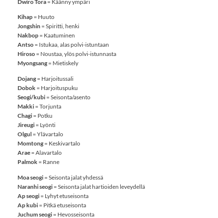
Dwiro Tora
= Käänny ympäri
Kihap
= Huuto
Jongshin
= Spiritti, henki
Nakbop
= Kaatuminen
Antso
= Istukaa, alas polvi-istuntaan
Hiroso
= Noustaa, ylös polvi-istunnasta
Myongsang
= Mietiskely
Dojang
= Harjoitussali
Dobok
= Harjoituspuku
Seogi/kubi
= Seisonta/asento
Makki
= Torjunta
Chagi
= Potku
Jireugi
= Lyönti
Olgul
= Ylävartalo
Momtong
= Keskivartalo
Arae
= Alavartalo
Palmok
= Ranne
Moa seogi
= Seisonta jalat yhdessä
Naranhi seogi
= Seisonta jalat hartioiden leveydellä
Ap seogi
= Lyhyt etuseisonta
Ap kubi
= Pitkä etuseisonta
Juchum seogi
= Hevosseisonta