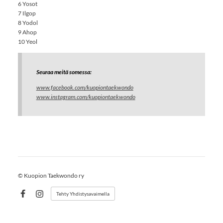
6 Yosot
7 Ilgop
8 Yodol
9 Ahop
10 Yeol
Seuraa meitä somessa:
www.facebook.com/kuopiontaekwondo
www.instagram.com/kuopiontaekwondo
©
Kuopion Taekwondo ry
Tehty Yhdistysavaimella
Facebook
Instagram