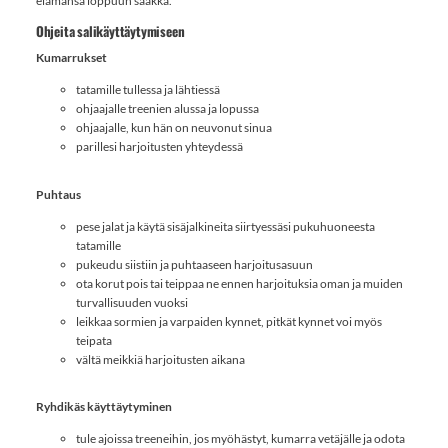
elämänsä loppuun saakka.
Ohjeita salikäyttäytymiseen
Kumarrukset
tatamille tullessa ja lähtiessä
ohjaajalle treenien alussa ja lopussa
ohjaajalle, kun hän on neuvonut sinua
parillesi harjoitusten yhteydessä
Puhtaus
pese jalat ja käytä sisäjalkineita siirtyessäsi pukuhuoneesta
tatamille
pukeudu siistiin ja puhtaaseen harjoitusasuun
ota korut pois tai teippaa ne ennen harjoituksia oman ja muiden
turvallisuuden vuoksi
leikkaa sormien ja varpaiden kynnet, pitkät kynnet voi myös
teipata
vältä meikkiä harjoitusten aikana
Ryhdikäs käyttäytyminen
tule ajoissa treeneihin, jos myöhästyt, kumarra vetäjälle ja odota