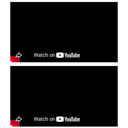
YouTube-videon näyttäminen ei onnistunut.
Tarkista selaimen yksityisyysasetukset.
YouTube-videon näyttäminen ei onnistunut.
Tarkista selaimen yksityisyysasetukset.