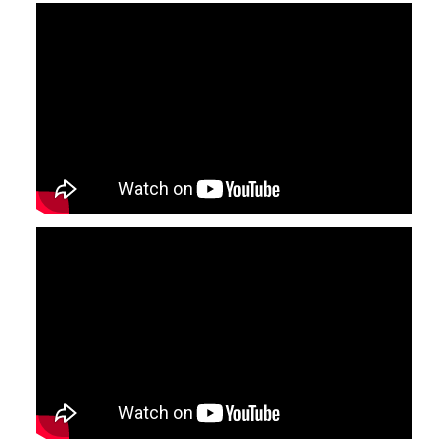
YouTube-videon näyttäminen ei onnistunut.
Tarkista selaimen yksityisyysasetukset.
YouTube-videon näyttäminen ei onnistunut.
Tarkista selaimen yksityisyysasetukset.