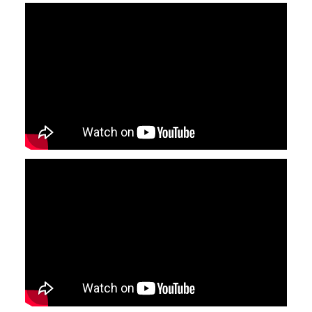
YouTube-videon näyttäminen ei onnistunut.
Tarkista selaimen yksityisyysasetukset.
YouTube-videon näyttäminen ei onnistunut.
Tarkista selaimen yksityisyysasetukset.