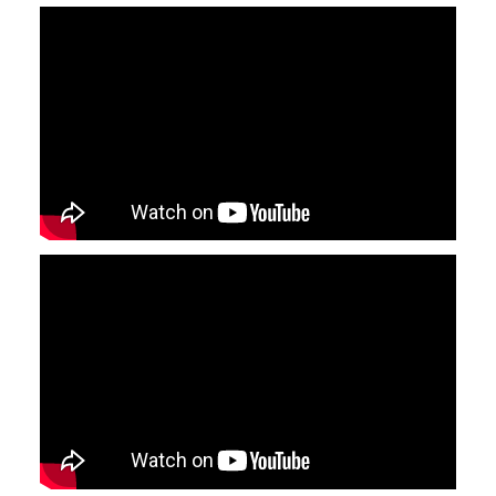
YouTube-videon näyttäminen ei onnistunut.
Tarkista selaimen yksityisyysasetukset.
YouTube-videon näyttäminen ei onnistunut.
Tarkista selaimen yksityisyysasetukset.