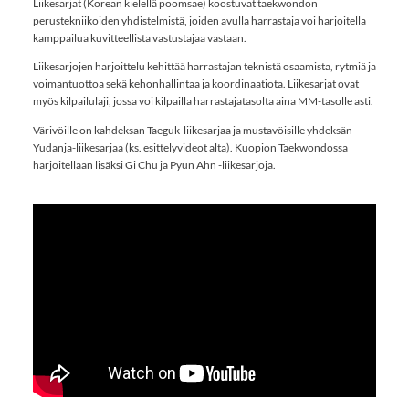
Liikesarjat (Korean kielellä poomsae) koostuvat taekwondon
perustekniikoiden yhdistelmistä, joiden avulla harrastaja voi harjoitella
kamppailua kuvitteellista vastustajaa vastaan.
Liikesarjojen harjoittelu kehittää harrastajan teknistä osaamista, rytmiä ja
voimantuottoa sekä kehonhallintaa ja koordinaatiota. Liikesarjat ovat
myös kilpailulaji, jossa voi kilpailla harrastajatasolta aina MM-tasolle asti.
Värivöille on kahdeksan Taeguk-liikesarjaa ja mustavöisille yhdeksän
Yudanja-liikesarjaa (ks. esittelyvideot alta). Kuopion Taekwondossa
harjoitellaan lisäksi Gi Chu ja Pyun Ahn -liikesarjoja.
YouTube-videon näyttäminen ei onnistunut.
Tarkista selaimen yksityisyysasetukset.