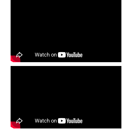
YouTube-videon näyttäminen ei onnistunut.
Tarkista selaimen yksityisyysasetukset.
YouTube-videon näyttäminen ei onnistunut.
Tarkista selaimen yksityisyysasetukset.