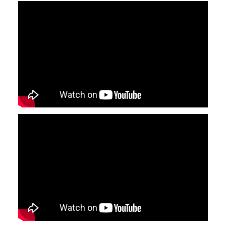
YouTube-videon näyttäminen ei onnistunut.
Tarkista selaimen yksityisyysasetukset.
YouTube-videon näyttäminen ei onnistunut.
Tarkista selaimen yksityisyysasetukset.