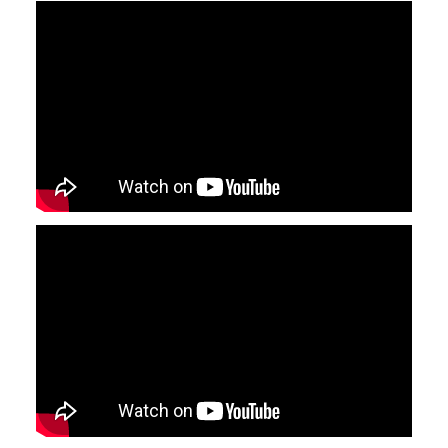
YouTube-videon näyttäminen ei onnistunut.
Tarkista selaimen yksityisyysasetukset.
YouTube-videon näyttäminen ei onnistunut.
Tarkista selaimen yksityisyysasetukset.