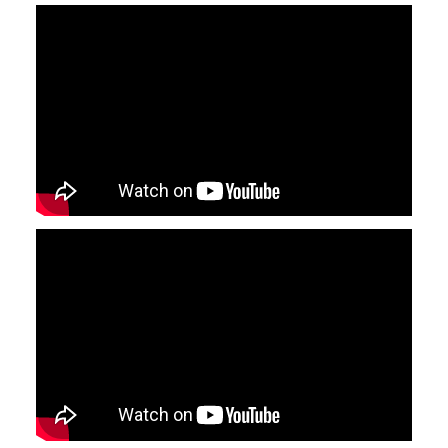
YouTube-videon näyttäminen ei onnistunut.
Tarkista selaimen yksityisyysasetukset.
YouTube-videon näyttäminen ei onnistunut.
Tarkista selaimen yksityisyysasetukset.