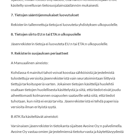
käsitelty soveltuvan tietosuojalainsäädännön mukaisesti.
7. Tietojen sääntöjenmukaiset luovutukset
Rekisteriin tallennettuja tietoja ei luovuteta yhdistyksen ulkopuolelle.
8. Tietojen siirto EU:n tai ETA:n ulkopuolelle
Jäsenrekisterin tietoja ei luovuteta EU:n tai ETA:n ulkopuolelle.
9. Rekisterin suojauksen periaatteet
A Manuaalinen aineisto:
Kohdassa 4 mainitut tahot voivat koostaa sähköisistä järjestelmistä
tulostettuja versioita jäsenrekisteristä vain seuratoimintaan liittyviä
tiettyjä tarkoitusperiä varten. Jokainen tietojen käsittelijä huolehtii
osaltaan tietojen huolellisesta käsittelystä ja siitä, että tiedot eivät joudu
aiheettomasti kolmannen osapuolen saataville sekä siitä, että tiedot
tuhotaan, kun niitä ei enää tarvita. Jäsenrekisteristä ei tehdä paperisia
versioita ilman erityistä syytä.
B ATK:lla käsiteltävät aineistot:
Varsinaisen jäsenrekisterin tietokanta sijaitsee Avoine Oy:n palvelimella.
Avoine Oy vastaa omien järjestelmiensä tietoturvasta ja käytettävyydestä