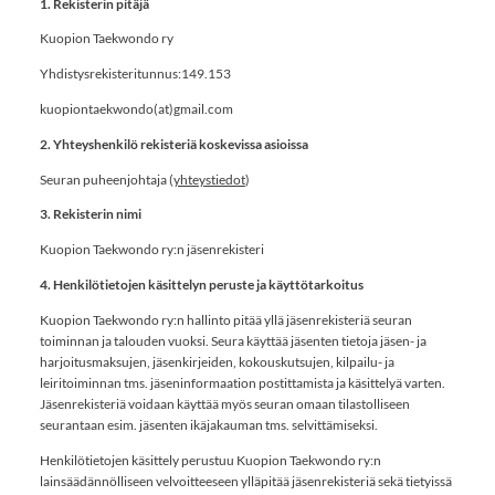
1. Rekisterin pitäjä
Kuopion Taekwondo ry
Yhdistysrekisteritunnus:149.153
kuopiontaekwondo(at)gmail.com
2. Yhteyshenkilö rekisteriä koskevissa asioissa
Seuran puheenjohtaja (
yhteystiedot
)
3. Rekisterin nimi
Kuopion Taekwondo ry:n jäsenrekisteri
4. Henkilötietojen käsittelyn peruste ja käyttötarkoitus
Kuopion Taekwondo ry:n hallinto pitää yllä jäsenrekisteriä seuran
toiminnan ja talouden vuoksi. Seura käyttää jäsenten tietoja jäsen- ja
harjoitusmaksujen, jäsenkirjeiden, kokouskutsujen, kilpailu- ja
leiritoiminnan tms. jäseninformaation postittamista ja käsittelyä varten.
Jäsenrekisteriä voidaan käyttää myös seuran omaan tilastolliseen
seurantaan esim. jäsenten ikäjakauman tms. selvittämiseksi.
Henkilötietojen käsittely perustuu Kuopion Taekwondo ry:n
lainsäädännölliseen velvoitteeseen ylläpitää jäsenrekisteriä sekä tietyissä