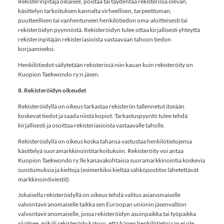
Rekisterinpitäjä oikaisee, poistaa tai täydentää rekisterissä olevan,
käsittelyn tarkoituksen kannalta virheellisen, tarpeettoman,
puutteellisen tai vanhentuneen henkilötiedon oma-aloitteisesti tai
rekisteröidyn pyynnöstä. Rekisteröidyn tulee ottaa kirjallisesti yhteyttä
rekisterinpitäjän rekisteriasioista vastaavaan tahoon tiedon
korjaamiseksi.
Henkilötiedot säilytetään rekisterissä niin kauan kuin rekisteröity on
Kuopion Taekwondo ry:n jäsen.
8. Rekisteröidyn oikeudet
Rekisteröidyllä on oikeus tarkastaa rekisteriin tallennetut itseään
koskevat tiedot ja saada niistä kopiot. Tarkastuspyyntö tulee tehdä
kirjallisesti ja osoittaa rekisteriasioista vastaavalle taholle.
Rekisteröidyllä on oikeus koska tahansa vastustaa henkilötietojensa
käsittelyä suoramarkkinointitarkoituksiin. Rekisteröity voi antaa
Kuopion Taekwondo ry:lle kanavakohtaisia suoramarkkinointia koskevia
suostumuksia ja kieltoja (esimerkiksi kieltää sähköpostitse lähetettävät
markkinointiviestit).
Jokaisella rekisteröidyllä on oikeus tehdä valitus asianomaiselle
valvontaviranomaiselle taikka sen Euroopan unionin jäsenvaltion
valvontaviranomaiselle, jossa rekisteröidyn asuinpaikka tai työpaikka
sijaitsee, mikäli rekisteröity katsoo, että hänen henkilötietojaan ei ole