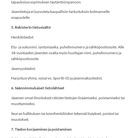
tapauksissa sopimuksen täytäntöönpanoon.
Jäsentietoja ei luovuteta kaupallisiin tarkoituksiin kolmannelle
osapuolelle.
5. Rekisterin tietosisältö
Henkilötiedot:
Etu- ja sukunimi, syntymäaika, puhelinnumero ja sähköpostiosoite. Alle
18-vuotiaiden jäsenten osalta myös huoltajan nimi, puhelinnumero ja
sähköpostiosoite.
Jäsenyystiedot:
Harjoitusryhmä, vyöarvo, Sportti-ID ja jäsenmaksutiedot.
6. Säännönmukaiset tietolähteet
Jäsenen omat ilmoitukset rekisteritietojen lisäämiseksi, poistamiseksi tai
muuttamiseksi.
Seuran hallituksen tai toimihenkilöiden tekemät lisäykset, poistot tai
muutokset.
7. Tiedon korjaaminen ja poistaminen