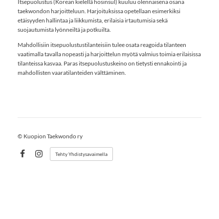
Itsepuolustus (Korean kielellä hosinsul) kuuluu olennaisena osana
taekwondon harjoitteluun. Harjoituksissa opetellaan esimerkiksi
etäisyyden hallintaa ja liikkumista, erilaisia irtautumisia sekä
suojautumista lyönneiltä ja potkuilta.
Mahdollisiin itsepuolustustilanteisiin tulee osata reagoida tilanteen
vaatimalla tavalla nopeasti ja harjoittelun myötä valmius toimia erilaisissa
tilanteissa kasvaa. Paras itsepuolustuskeino on tietysti ennakointi ja
mahdollisten vaaratilanteiden välttäminen.
©
Kuopion Taekwondo ry
Tehty Yhdistysavaimella
Facebook
Instagram