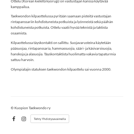
Ottelu (Korean kielellä kyorugi) on vastustajan kanssa käytävää
kamppailua.
Taekwondon kilpaottelussa pyritään saamaan pisteitä vastustajan
rintapanssariin kohdistuneista potkuista ja lyönneistä sekä päähän
kohdistuneista potkuista. Ottelu vaatii hyvää teknistä ja taktista
osaamista.
Kilpaottelussa täyskontakti on sallittu. Suojavarusteina käytetään
pääsuojaa, rintapanssaria, hammassuojia, sääri- ja käsivarsisuojia,
hanskoja ja alasuojia. Täyskontaktista huolimatta vakavia tapaturmia
sattuu harvoin.
Olympialajin statuksen taekwondon kilpaottelu sai vuonna 2000.
©
Kuopion Taekwondo ry
Tehty Yhdistysavaimella
Facebook
Instagram