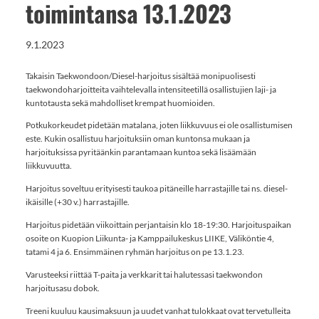
toimintansa 13.1.2023
9.1.2023
Takaisin Taekwondoon/Diesel-harjoitus sisältää monipuolisesti
taekwondoharjoitteita vaihtelevalla intensiteetillä osallistujien laji- ja
kuntotausta sekä mahdolliset krempat huomioiden.
Potkukorkeudet pidetään matalana, joten liikkuvuus ei ole osallistumisen
este. Kukin osallistuu harjoituksiin oman kuntonsa mukaan ja
harjoituksissa pyritäänkin parantamaan kuntoa sekä lisäämään
liikkuvuutta.
Harjoitus soveltuu erityisesti taukoa pitäneille harrastajille tai ns. diesel-
ikäisille (+30 v.) harrastajille.
Harjoitus pidetään viikoittain perjantaisin klo 18-19:30. Harjoituspaikan
osoite on Kuopion Liikunta- ja Kamppailukeskus LIIKE, Väliköntie 4,
tatami 4 ja 6. Ensimmäinen ryhmän harjoitus on pe 13.1.23.
Varusteeksi riittää T-paita ja verkkarit tai halutessasi taekwondon
harjoitusasu dobok.
Treeni kuuluu kausimaksuun ja uudet vanhat tulokkaat ovat tervetulleita