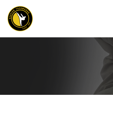
Siirry
sivun
sisältöön
Kuopion Taekwondo ry