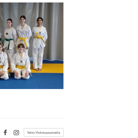
Tehty Yhdistysavaimella
Facebook
Instagram