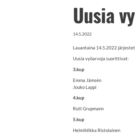
Uusia vy
14.5.2022
Lauantaina 14.5.2022 järjestet
Uusia vyöarvoja suorittivat:
3.kup
Emma Jämsén
Jouko Lappi
4.kup
Rutt Grupmann
5.kup
Helmihilkka Ristolainen