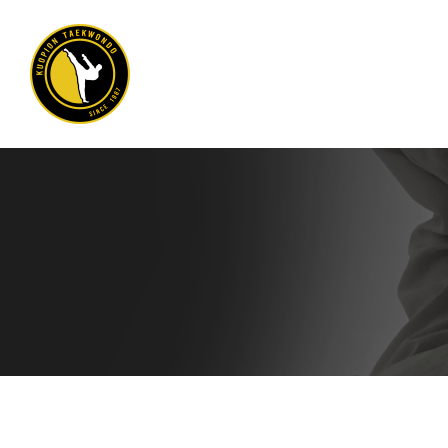
Siirry
sivun
sisältöön
Kuopion Taekwondo ry