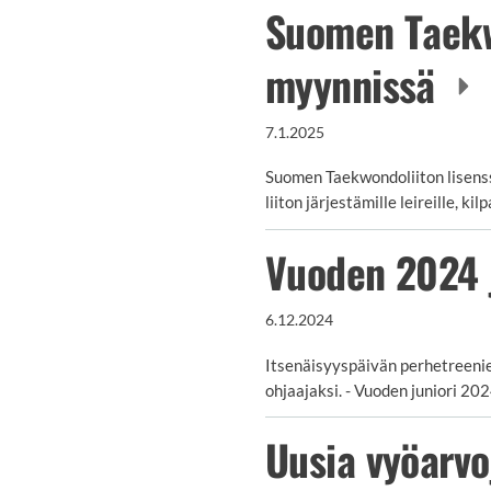
Suomen Taekwo
myynnissä
7.1.2025
Suomen Taekwondoliiton lisenss
liiton järjestämille leireille, ki
Vuoden 2024 j
6.12.2024
Itsenäisyyspäivän perhetreenie
ohjaajaksi. - Vuoden juniori 20
Uusia vyöarv