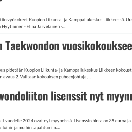
tiin vyökokeet Kuopion Liikunta- ja Kamppailukeskus Liikkeessä. Uusi
a Hyytiäinen - Elina Järveläinen -…
n Taekwondon vuosikokoukse
s pidetään Kuopion Liikunta- ja Kamppailukeskus Liikkeen kokoustil
en avaus 2. Valitaan kokouksen puheenjohtaja,…
ondoliiton lisenssit nyt myyn
it vuodelle 2024 ovat nyt myynnissä. Lisenssin hinta on 39 euroa ja 
lpailuihin ja muihin tapahtumiin.…