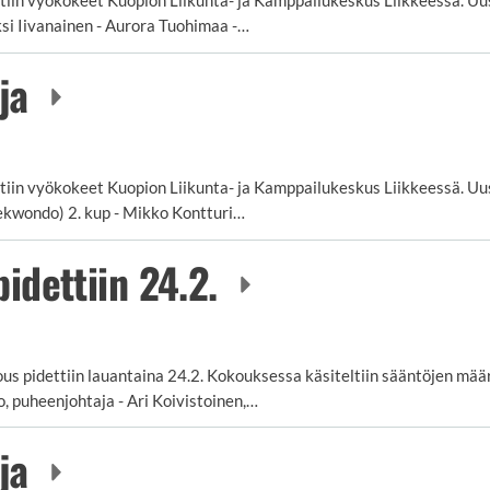
eksi Iivanainen - Aurora Tuohimaa -…
oja
tiin vyökokeet Kuopion Liikunta- ja Kamppailukeskus Liikkeessä. Uusi
ekwondo) 2. kup - Mikko Kontturi…
idettiin 24.2.
 pidettiin lauantaina 24.2. Kokouksessa käsiteltiin sääntöjen mää
lo, puheenjohtaja - Ari Koivistoinen,…
oja