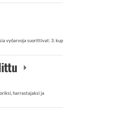
a vyöarvoja suorittivat: 3. kup
littu
iksi, harrastajaksi ja