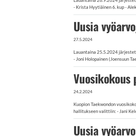
- Krista Hyytiäinen 6. kup - Al
Uusia vyöarv
27.5.2024
Lauantaina 25.5.2024 järjestet
- Joni Holopainen (Joensuun Ta
Vuosikokous p
24.2.2024
Kuopion Taekwondon vuosikokous
hallitukseen valittiin: - Jani Ke
Uusia vyöarv