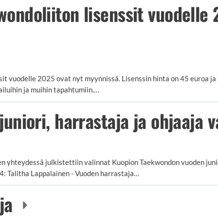
ndoliiton lisenssit vuodelle 
it vuodelle 2025 ovat nyt myynnissä. Lisenssin hinta on 45 euroa ja 
lpailuihin ja muihin tapahtumiin.…
uniori, harrastaja ja ohjaaja v
n yhteydessä julkistettiin valinnat Kuopion Taekwondon vuoden junior
24: Talitha Lappalainen - Vuoden harrastaja…
oja