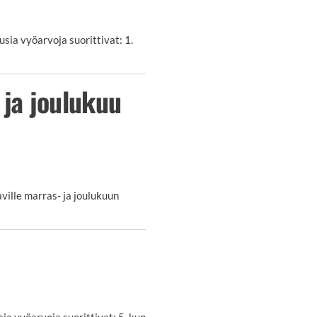
sia vyöarvoja suorittivat: 1.
ja joulukuu
ville marras- ja joulukuun
a vyöarvoja suorittivat: 5. kup