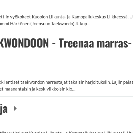
ttiin vyökokeet Kuopion Liikunta- ja Kamppailukeskus Liikkeessä. Uu
- Tommi Härkönen (Joensuun Taekwondo) 4. kup…
KWONDOON - Treenaa marras- 
 entiset taekwondon harrastajat takaisin harjoituksiin. Lajiin palaa
et maanantaisin ja keskiviikkoisin klo…
oja
tiin vyökokeet Kuopion Liikunta- ja Kamppailukeskus Liikkeessä. Uusi