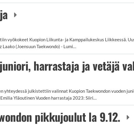
oja
tiin vyökokeet Kuopion Liikunta- ja Kamppailukeskus Liikkeessä. Uusi
inez Laako (Joensuun Taekwondo) - Lumi…
niori, harrastaja ja vetäjä va
n yhteydessä julkistettiin valinnat Kuopion Taekwondon vuoden junior
 Emilia Yläoutinen Vuoden harrastaja 2023: Siiri…
ondon pikkujoulut la 9.12.