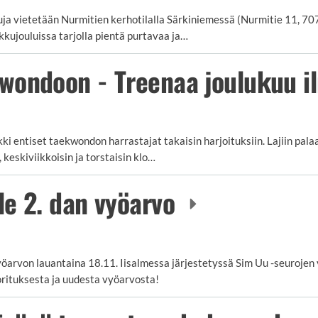
a vietetään Nurmitien kerhotilalla Särkiniemessä (Nurmitie 11, 707
ikkujouluissa tarjolla pientä purtavaa ja…
wondoon - Treenaa joulukuu i
 entiset taekwondon harrastajat takaisin harjoituksiin. Lajiin pala
 keskiviikkoisin ja torstaisin klo…
le 2. dan vyöarvo
vyöarvon lauantaina 18.11. Iisalmessa järjestetyssä Sim Uu -seurojen
orituksesta ja uudesta vyöarvosta!