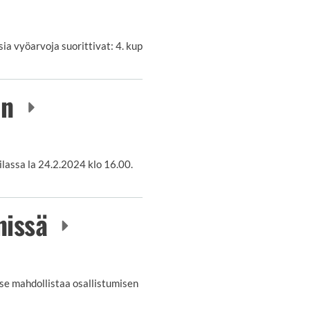
a vyöarvoja suorittivat: 4. kup
en
assa la 24.2.2024 klo 16.00.
nissä
se mahdollistaa osallistumisen