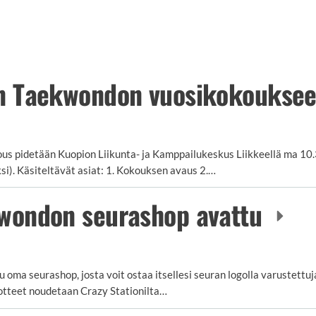
n Taekwondon vuosikokoukse
s pidetään Kuopion Liikunta- ja Kamppailukeskus Liikkeellä ma 10.
si). Käsiteltävät asiat: 1. Kokouksen avaus 2.…
wondon seurashop avattu
oma seurashop, josta voit ostaa itsellesi seuran logolla varustettuj
uotteet noudetaan Crazy Stationilta…