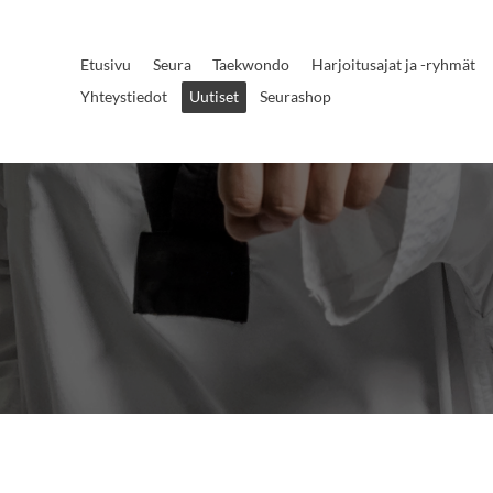
Etusivu
Seura
Taekwondo
Harjoitusajat ja -ryhmät
Yhteystiedot
Uutiset
Seurashop