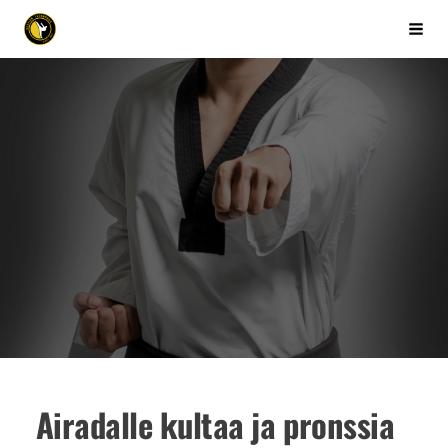
Siirry
Kuopion Taekwondo ry
Vali
sivun
sisältöön
Airadalle kultaa ja pronssia