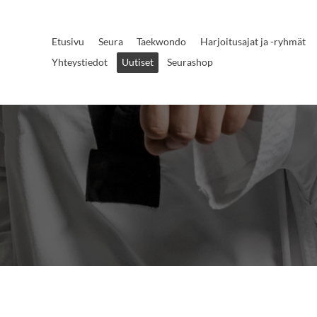
Etusivu
Seura
Taekwondo
Harjoitusajat ja -ryhmät
Yhteystiedot
Uutiset
Seurashop