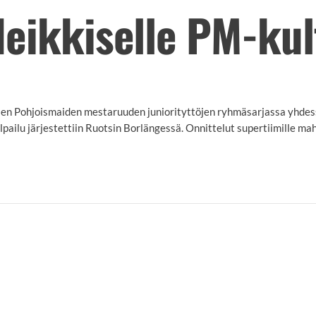
eikkiselle PM-kul
aen Pohjoismaiden mestaruuden juniorityttöjen ryhmäsarjassa yhdes
lpailu järjestettiin Ruotsin Borlängessä. Onnittelut supertiimille m