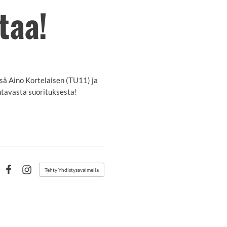
taa!
sä Aino Kortelaisen (TU11) ja
ahtavasta suorituksesta!
Tehty Yhdistysavaimella
Facebook
Instagram