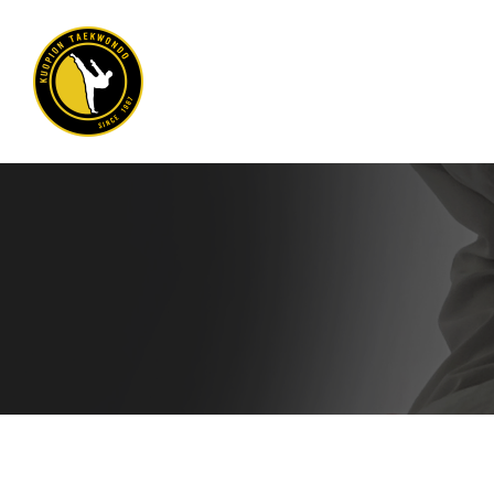
Siirry
sivun
sisältöön
Kuopion Taekwondo ry