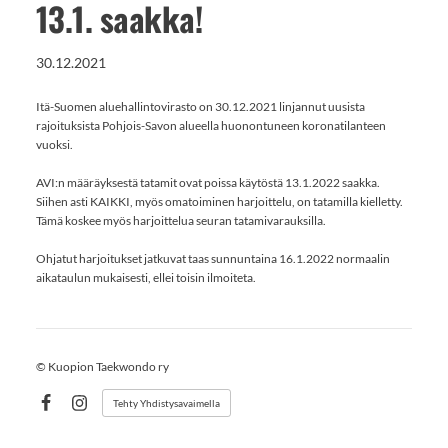
13.1. saakka!
30.12.2021
Itä-Suomen aluehallintovirasto on 30.12.2021 linjannut uusista
rajoituksista Pohjois-Savon alueella huonontuneen koronatilanteen
vuoksi.
AVI:n määräyksestä tatamit ovat poissa käytöstä 13.1.2022 saakka.
Siihen asti KAIKKI, myös omatoiminen harjoittelu, on tatamilla kielletty.
Tämä koskee myös harjoittelua seuran tatamivarauksilla.
Ohjatut harjoitukset jatkuvat taas sunnuntaina 16.1.2022 normaalin
aikataulun mukaisesti, ellei toisin ilmoiteta.
©
Kuopion Taekwondo ry
Tehty Yhdistysavaimella
Facebook
Instagram