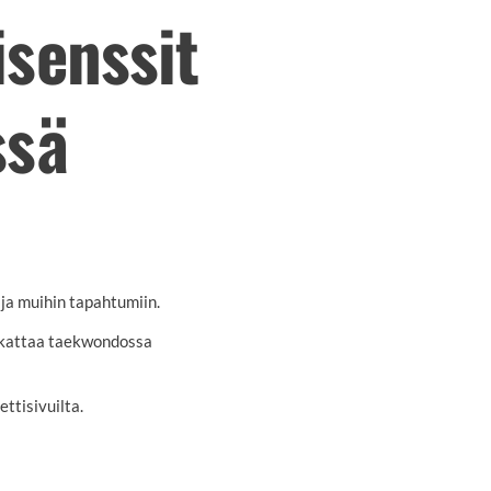
senssit
ssä
n ja muihin tapahtumiin.
 kattaa taekwondossa
ttisivuilta.