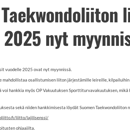
Taekwondoliiton li
e 2025 nyt myynni
it vuodelle 2025 ovat nyt myynnissä.
 mahdollistaa osallistumisen liiton järjestämille leireille, kilpailuihi
ä voi hankkia myös OP Vakuutuksen Sporttiturvavakuutuksen, mikä
tuksesta sekä niiden hankkimisesta löydät Suomen Taekwondoliiton ne
to.fi/liitto/lajilisenssi/
itusten ohjaajilta.