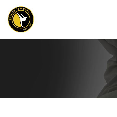
Siirry
sivun
sisältöön
Kuopion Taekwondo ry