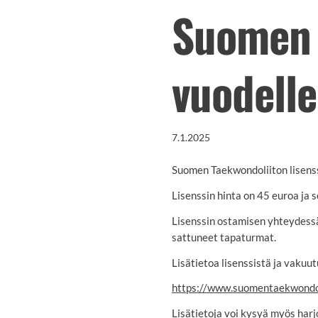
Suomen 
vuodell
7.1.2025
Suomen Taekwondoliiton lisenss
Lisenssin hinta on 45 euroa ja se
Lisenssin ostamisen yhteydess
sattuneet tapaturmat.
Lisätietoa lisenssistä ja vakuu
https://www.suomentaekwondoliit
Lisätietoja voi kysyä myös harjo