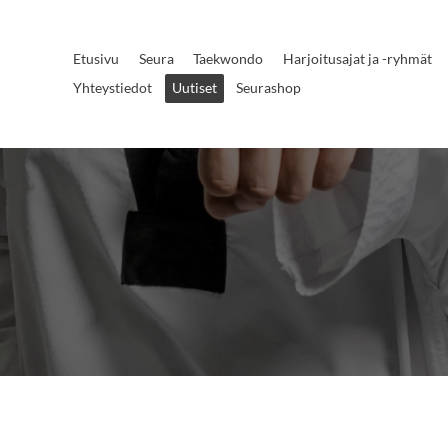
Etusivu
Seura
Taekwondo
Harjoitusajat ja -ryhmät
Yhteystiedot
Uutiset
Seurashop