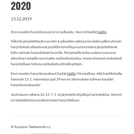
2020
13.12.2019
Ensi vuoden harjoitusvuorot on julkaistu. Vuorot löydät
täältä
.
Viikolla järjestettävät nuorten & aikuisten sekä junioreiden jatkoryhmän
harjoitukset aikaistuvat puolella tunnilla ja sunnuntaina järjestettävät
kids-ryhmän harjoitukset tunnilla. Perjantaille tulee uutena vuorona
aikuisharrastajille suunnattu vyökoeharjoitus, missä nimensä mukaisesti
harjoitellaan tulevia vyökokeita silmällä pitäen.
Ensi vuoden harjoitusmaksut löydät
täältä
. Muistathan, että hankkimalla
lisenssin 15.1. mennessä saat 39 euron alennuksen tulevan kauden
harjoitusmaksusta!
Joulutauon aikana 16.12.-7.1. ei järjestetä ohjattuja harjoituksia. Vuorot
on käytettävissä omatoimiseen harjoitteluun.
©
Kuopion Taekwondo ry