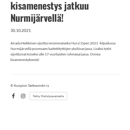
kisamenestys jatkuu
Nurmijärvellä!
30.10.2021
Airada Heikkinen sijoittui ensimmäiseksi Nurzi Open 2021 -kilpailussa
Nurmijärvellä poomsaen kadettityttöjen yksilösarjassa. Lisäksi tytöt
sijoittuivat toiseksi alle 17-vuotiaiden ryhmäsarjassa. Onnea
kisamenestyksestä!
©
Kuopion Taekwondo ry
Tehty Yhdistysavaimella
Facebook
Instagram