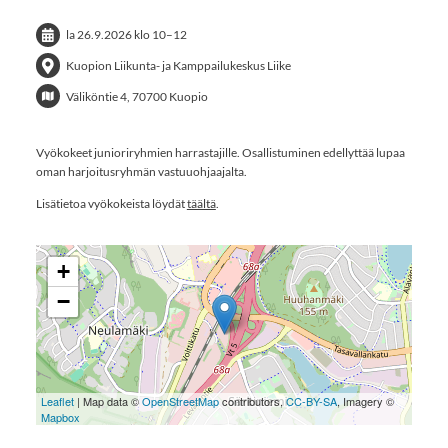
la 26.9.2026
klo 10
–
12
Kuopion Liikunta- ja Kamppailukeskus Liike
Väliköntie 4, 70700 Kuopio
Vyökokeet junioriryhmien harrastajille. Osallistuminen edellyttää lupaa
oman harjoitusryhmän vastuuohjaajalta.
Lisätietoa vyökokeista löydät
täältä
.
+
−
Leaflet
| Map data ©
OpenStreetMap
contributors,
CC-BY-SA
, Imagery ©
Mapbox