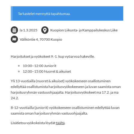
Tarkastelet mennyttä tapahtumaa.
la 1.3.2025
Kuopion Liikunta- ja Kamppailukeskus Liike
Väliköntie 4, 70700 Kuopio
Harjoitukset ja vyökokeet 9.-1. kup vyöarvoa hakeville.
10:00–12:00 Juniorit
12:00–15:00 Nuoret & aikuiset
Yli 13-vuotiailla (nuoret & aikuiset) vyökokeeseen osallistuminen
edellyttää osallistumista harjoitusvyökokeeseen ja luvan saamista oman
harjoitusryhmän vastuuohjaajalta. Harjoitusvyökokeet ma 17.2. ja ma
24.2.
8-12-vuotiailla (juniorit) vyökokeeseen osallistuminen edellyttää luvan
saamista oman harjoitusryhmän vastuuohjaajalta.
Lisätietoa vyökokeista löydät
täältä
.