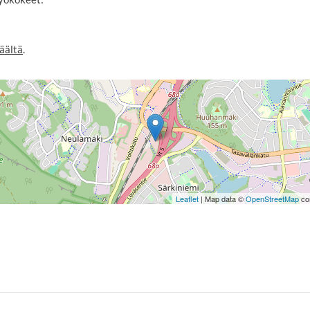
äältä
.
Leaflet
| Map data ©
OpenStreetMap
con