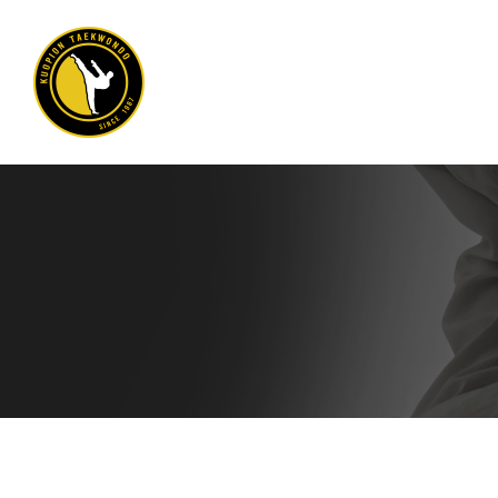
Siirry
sivun
sisältöön
Kuopion Taekwondo ry