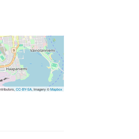
tributors,
CC-BY-SA
, Imagery ©
Mapbox