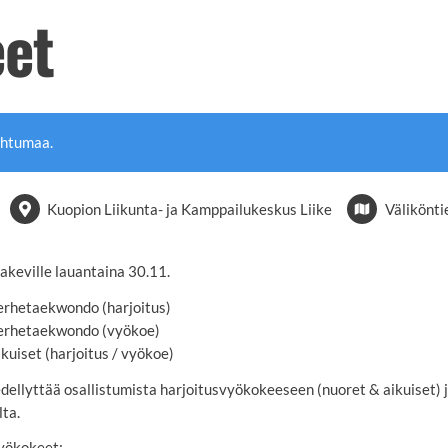
et
ahtumaa.
Kuopion Liikunta- ja Kamppailukeskus Liike
Välikönti
akeville lauantaina 30.11.
erhetaekwondo (harjoitus)
perhetaekwondo (vyökoe)
uiset (harjoitus / vyökoe)
ellyttää osallistumista harjoitusvyökokeeseen (nuoret & aikuiset) 
ta.
vyökokeet: