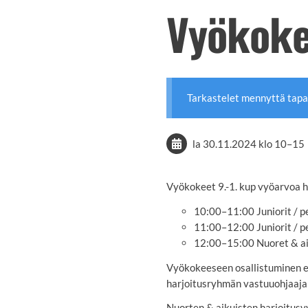
Vyökoke
Tarkastelet mennyttä tap
la 30.11.2024
klo 10
–
15
Vyökokeet 9.-1. kup vyöarvoa h
10:00–11:00 Juniorit / p
11:00–12:00 Juniorit / 
12:00–15:00 Nuoret & aik
Vyökokeeseen osallistuminen ed
harjoitusryhmän vastuuohjaajal
Nuorten & aikuisten harjoitus