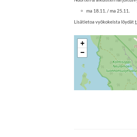
ma 18.11. / ma 25.11.
Lisätietoa vyökokeista löydät
t
+
−