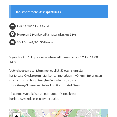
Tarkastelet mennyttä tapahtumaa.
la 9.12.2023
klo 11
–
14
Kuopion Liikunta- ja Kamppailukeskus Liike
Väliköntie 4, 70150 Kuopio
Vyökokeet 8.-1. kup vyöarvoa hakeville lauantaina 9.12. klo 11.00-
14.00.
Vyökokeeseen osallistuminen edellyttää osallistumista
harjoitusvyökokeeseen (ajankohta ilmoitetaan myöhemmin) ja luvan
saamista oman harjoitusryhmän vastuuohjaajalta.
Harjoitusvyökokeeseen tulee ilmoittautua etukäteen.
Lisätietoa vyökokeista ja ilmoittautumislomakkeen
harjoitusvyökokeeseen löydät
täältä
.
+