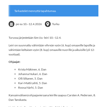
Tarkastelet mennyttä tapahtumaa.
pe-su
10.
–
12.4.2026
Turku
Turussa järjestetään Sim Uu -leiri 10.–12.4.
Leiri on suunnattu vähintään vihreän vyön (6. kup) omaaville lapsille ja
vähintään keltaisen vyön (8. kup) omaaville nuorille ja aikuisille (yli 12-
vuotiaat).
Ohjaajat:
Krista Mäkinen, 6. Dan
Johanna Nukari, 6. Dan
Olli Siltanen, 5. Dan
Kari-Matti Lehti, 5. Dan
Roosa Närhi, 5. Dan
Kansainvälisenä ohjaajavieraana leirille saapuu Carsten A. Pedersen, 8.
Dan Tanskasta.