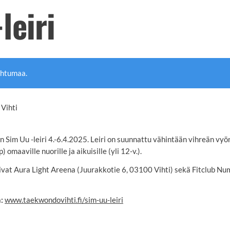
leiri
ahtumaa.
Vihti
Sim Uu -leiri 4.-6.4.2025. Leiri on suunnattu vähintään vihreän vyön 
 omaaville nuorille ja aikuisille (yli 12-v.).
mivat Aura Light Areena (Juurakkotie 6, 03100 Vihti) sekä Fitclub Nu
n:
www.taekwondovihti.fi/sim-uu-leiri