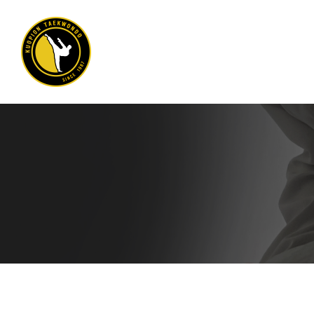
Siirry
sivun
sisältöön
Kuopion Taekwondo ry