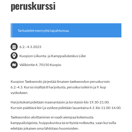
peruskurssi
Tarkastelet mennyttä tapahtumaa.
6.2.
–
4.3.2023
Kuopion Liikunta- ja Kamppailukeskus Liike
Väliköntie 4, 70150 Kuopio
Kuopion Taekwondo järjestää ilmaisen taekwondon peruskurssin
6.2.-4.3. Kurssi sisältää 8 harjoitusta, peruskurssileirin ja 9. kup
vyökokeen.
Harjoitukset pidetään maanantaisin ja torstaisin klo 19.30-21.00.
Kurssin päättävä leiri ja vyökoe pidetään lauantaina 4.3. klo 11.00-14.00.
Taekwondon aloittaminen ei vaadi aiempaa kokemusta
kamppailulajeista, huippukuntoa tai erityistä notkeutta, vaan kurssilla
edetään jokaisen oma lähtötaso huomioiden.