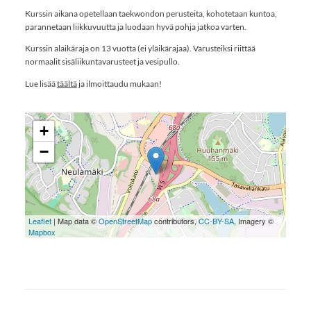
Kurssin aikana opetellaan taekwondon perusteita, kohotetaan kuntoa,
parannetaan liikkuvuutta ja luodaan hyvä pohja jatkoa varten.
Kurssin alaikäraja on 13 vuotta (ei yläikärajaa). Varusteiksi riittää
normaalit sisäliikuntavarusteet ja vesipullo.
Lue lisää
täältä
ja ilmoittaudu mukaan!
+
−
Leaflet
| Map data ©
OpenStreetMap
contributors,
CC-BY-SA
, Imagery ©
Mapbox