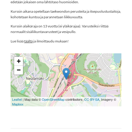
edetään jokaisen oma lähtötaso huomioiden.
Kurssin aikana opetellaan taekwondon perusteita ja itsepuolustustaitoja,
kohotetaan kuntoa ja parannetaan liikkuvuutta.
Kurssin alaikäraja on 13 vuotta (ei yläikärajaa). Varusteiksi riittää
normaalit sisäliikuntavarusteet ja vesipullo.
Lue lisää
täältä
ja ilmoittaudu mukaan!
+
−
Leaflet
| Map data ©
OpenStreetMap
contributors,
CC-BY-SA
, Imagery ©
Mapbox