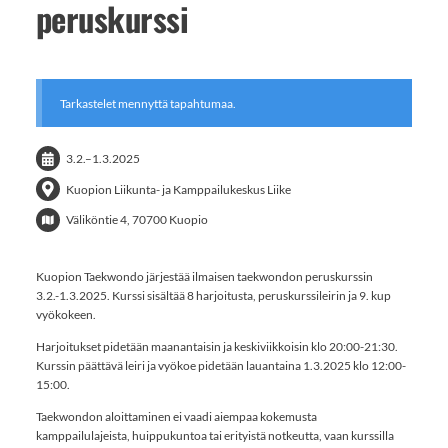
peruskurssi
Tarkastelet mennyttä tapahtumaa.
3.2.
–
1.3.2025
Kuopion Liikunta- ja Kamppailukeskus Liike
Väliköntie 4, 70700 Kuopio
Kuopion Taekwondo järjestää ilmaisen taekwondon peruskurssin
3.2.-1.3.2025. Kurssi sisältää 8 harjoitusta, peruskurssileirin ja 9. kup
vyökokeen.
Harjoitukset pidetään maanantaisin ja keskiviikkoisin klo 20:00-21:30.
Kurssin päättävä leiri ja vyökoe pidetään lauantaina 1.3.2025 klo 12:00-
15:00.
Taekwondon aloittaminen ei vaadi aiempaa kokemusta
kamppailulajeista, huippukuntoa tai erityistä notkeutta, vaan kurssilla