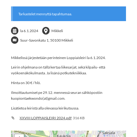
Tarkastelet mennyttä tapahtumaa.
la 6.1.2024
Mikkeli
Suur-Savonkatu 1, 50100 Mikkeli
Mikkelissä järjestetään perinteinen Loppiaisleiri la 6.1.2024.
Leirin ohjelmana on tällä kertaa liikesarjat, sekä kilpailu- että
vyökoenäkökulmasta. Ja lisänä potkutekniikkaa.
Hinta on 30 € / hlö.
Ilmoittautumiset pe 29.12. mennessä seuran sähköpostiin
kuopiontaekwondo(at)gmail.com.
Lisätietoa leiristä alla olevassa leirikutsussa.
XXVIII LOPPIAISLEIRI 2024.pdf
316 KB