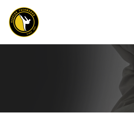
Siirry
sivun
sisältöön
Kuopion Taekwondo ry