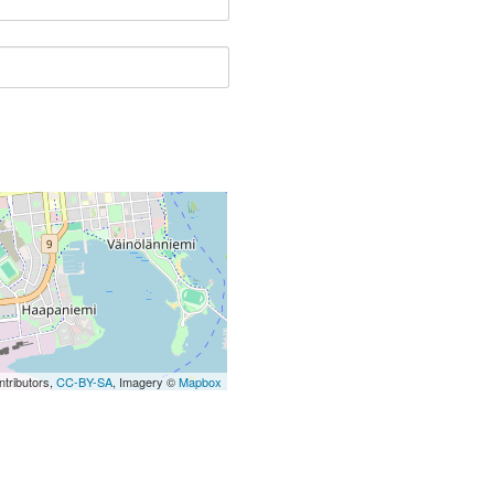
tributors,
CC-BY-SA
, Imagery ©
Mapbox