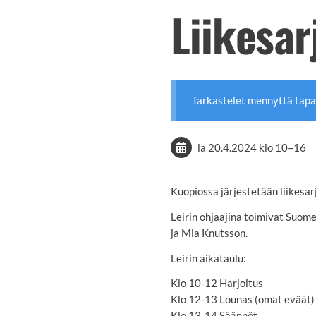
Liikesarj
Tarkastelet mennyttä tap
la 20.4.2024
klo 10
–
16
Kuopiossa järjestetään liikesarj
Leirin ohjaajina toimivat Suom
ja Mia Knutsson.
Leirin aikataulu:
Klo 10-12 Harjoitus
Klo 12-13 Lounas (omat eväät)
Klo 13-14 Säännöt