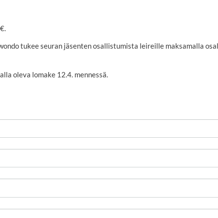
€.
ondo tukee seuran jäsenten osallistumista leireille maksamalla osall
ä alla oleva lomake 12.4. mennessä.