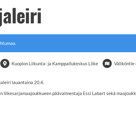
aleiri
ahtumaa.
Kuopion Liikunta- ja Kamppailukeskus Liike
Väliköntie
aleiri lauantaina 20.4.
en liikesarjamaajoukkueen päävalmentaja Essi Labart sekä maajoukku