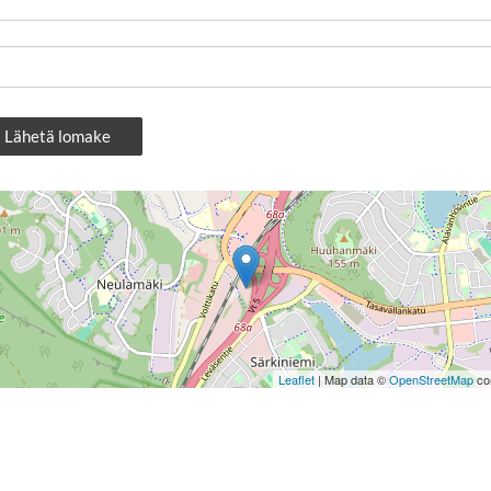
Lähetä lomake
Leaflet
| Map data ©
OpenStreetMap
con