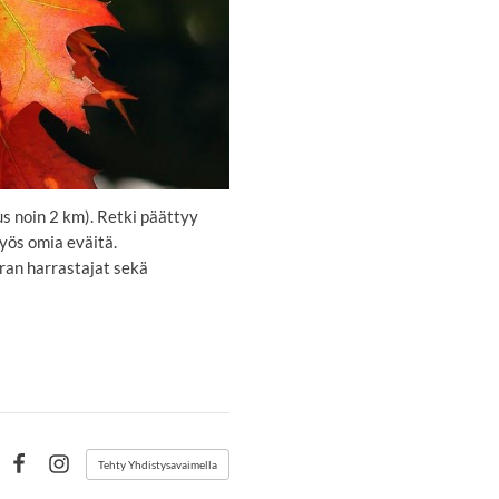
s noin 2 km). Retki päättyy
yös omia eväitä.
ran harrastajat sekä
Tehty Yhdistysavaimella
Facebook
Instagram