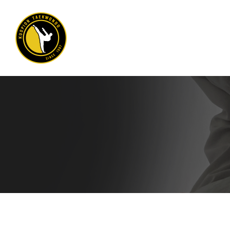
Siirry
sivun
sisältöön
Kuopion Taekwondo ry