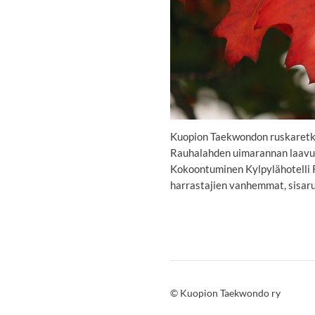
Kuopion Taekwondon ruskaretki 
Rauhalahden uimarannan laavull
Kokoontuminen Kylpylähotelli R
harrastajien vanhemmat, sisaruk
©
Kuopion Taekwondo ry