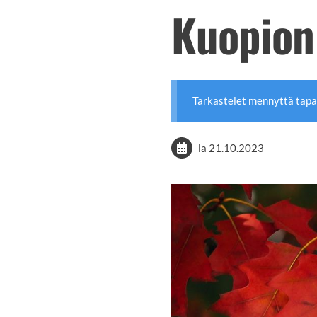
Kuopion
Tarkastelet mennyttä tap
la 21.10.2023