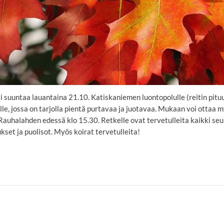
suuntaa lauantaina 21.10. Katiskaniemen luontopolulle (reitin pituu
e, jossa on tarjolla pientä purtavaa ja juotavaa. Mukaan voi ottaa m
auhalahden edessä klo 15.30. Retkelle ovat tervetulleita kaikki seu
set ja puolisot. Myös koirat tervetulleita!