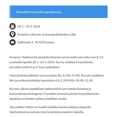
Tarkastelet mennyttä tapahtumaa.
28.1.
–
24.2.2024
Kuopion Liikunta- ja Kamppailukeskus Liike
Väliköntie 4, 70700 Kuopio
Kuopion Taekwondo järjestää ilmaisen junioreiden peruskurssin 8-12-
vuotiaille lapsille 28.1.-24.2.2024. Kurssi sisältää 4 harjoitusta,
peruskurssileirin ja 9. kup vyökokeen.
Harjoitukset pidetään sunnuntaisin klo 12.00-13.00. Kurssin päättävä
leiri ja vyökoe pidetään lauantaina 24.2.2024 klo 10.00-12.00.
Kurssin aikana opetellaan taekwondon perusteita iloisessa ja
kannustavassa hengessä. Fyysisten ominaisuuksien harjoittaminen
tapahtuu erilaisten pelien ja leikkien avulla.
Varusteiksi riittää normaalit sisäliikuntavarusteet ja vesipullo.
Vanhemmat voivat seurata harjoituksia tatamin laidalla.