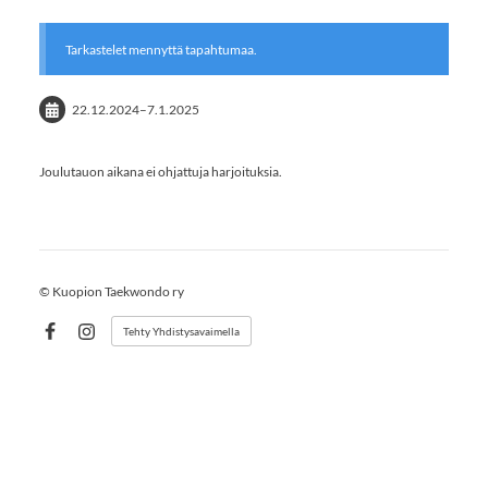
Tarkastelet mennyttä tapahtumaa.
22.12.2024
–
7.1.2025
Joulutauon aikana ei ohjattuja harjoituksia.
©
Kuopion Taekwondo ry
Tehty Yhdistysavaimella
Facebook
Instagram