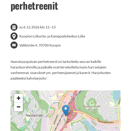
perhetreenit
su 6.12.2026
klo 12
–
13
Kuopion Liikunta- ja Kamppailukeskus Liike
Väliköntie 4, 70700 Kuopio
Itsenäisyyspäivän perhetreenit on tarkoitettu seuran kaikille
harjoitusryhmille ja paikalle ovat tervetulleita myös harrastajien
vanhemmat, sisarukset ym. perheenjäsenet ja kaverit. Harjoitusten
päätteeksi kahvitarjoilu!
+
−