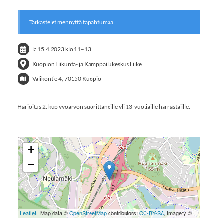
Tarkastelet mennyttä tapahtumaa.
la 15.4.2023
klo 11
–
13
Kuopion Liikunta- ja Kamppailukeskus Liike
Väliköntie 4, 70150 Kuopio
Harjoitus 2. kup vyöarvon suorittaneille yli 13-vuotiaille harrastajille.
+
−
Leaflet
| Map data ©
OpenStreetMap
contributors,
CC-BY-SA
, Imagery ©