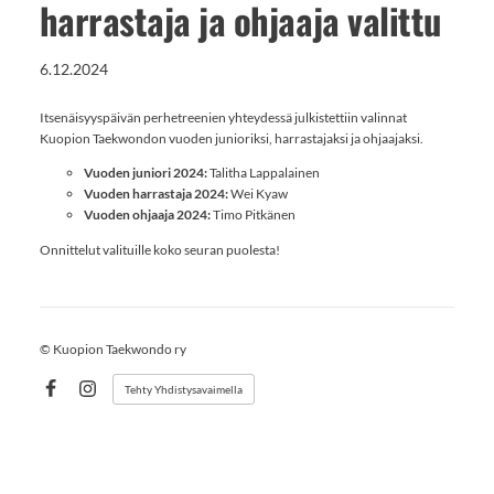
harrastaja ja ohjaaja valittu
6.12.2024
Itsenäisyyspäivän perhetreenien yhteydessä julkistettiin valinnat
Kuopion Taekwondon vuoden junioriksi, harrastajaksi ja ohjaajaksi.
Vuoden juniori 2024:
Talitha Lappalainen
Vuoden harrastaja 2024:
Wei Kyaw
Vuoden ohjaaja 2024:
Timo Pitkänen
Onnittelut valituille koko seuran puolesta!
©
Kuopion Taekwondo ry
Tehty Yhdistysavaimella
Facebook
Instagram