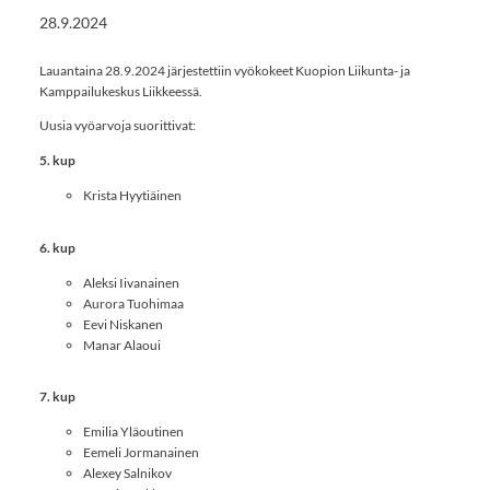
28.9.2024
Lauantaina 28.9.2024 järjestettiin vyökokeet Kuopion Liikunta- ja
Kamppailukeskus Liikkeessä.
Uusia vyöarvoja suorittivat:
5. kup
Krista Hyytiäinen
6. kup
Aleksi Iivanainen
Aurora Tuohimaa
Eevi Niskanen
Manar Alaoui
7. kup
Emilia Yläoutinen
Eemeli Jormanainen
Alexey Salnikov