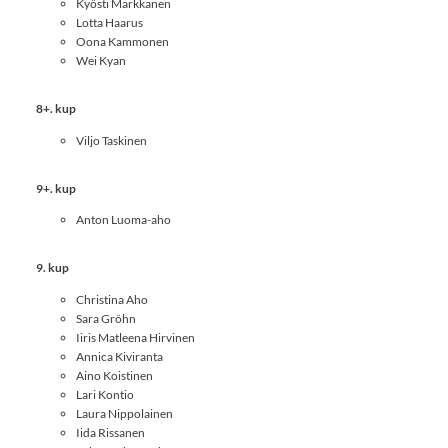
Kyösti Markkanen
Lotta Haarus
Oona Kammonen
Wei Kyan
8+. kup
Viljo Taskinen
9+. kup
Anton Luoma-aho
9. kup
Christina Aho
Sara Gröhn
Iiris Matleena Hirvinen
Annica Kiviranta
Aino Koistinen
Lari Kontio
Laura Nippolainen
Iida Rissanen