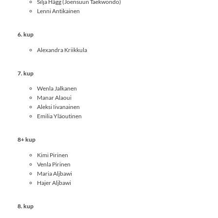
Silja Hägg (Joensuun Taekwondo)
Lenni Antikainen
6. kup
Alexandra Kriikkula
7. kup
Wenla Jalkanen
Manar Alaoui
Aleksi Iivanainen
Emilia Yläoutinen
8+ kup
Kimi Pirinen
Venla Pirinen
Maria Aljbawi
Hajer Aljbawi
8. kup