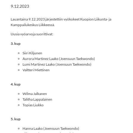
9.12.2023
Lauantaina 9.12.2023 järjestettiin vyökokeet Kuopion Liikunta- ja
Kamppailukeskus Liikkeessä.
Uusia vyöarvoja suorittivat:
3. kup
Siiri Kiljunen
Aurora Martinez Laako (Joensuun Taekwondo)
Lumi Martinez Laako (Joensuun Taekwondo)
Valtteri Miettinen
4. kup
Wilma Jalkanen
Talitha Lappalainen
Topias Liukko
5. kup
Hanna Laako (Joensuun Taekwondo)