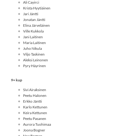
Ali Cayirci
Krista Hyytiäinen
Jari Jäntti
Jonatan Jäntti
Elina Järveläinen
Ville Kukkola
Jani Laitinen
Maria Laitinen
Juho Nikula
Viljo Taskinen
Aleksi Leinonen
Pyry Häyrinen
9+ kup
Sivi Airaksinen
Peetu Halonen
Erkko Jäntti
Karlo Kettunen
Keira Kettunen
Peetu Pasanen
Aurora Tuohimaa
Joona Bogner
Noa Bogner