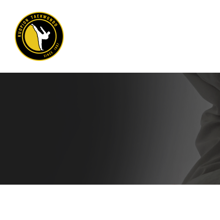
Siirry
sivun
sisältöön
Kuopion Taekwondo ry