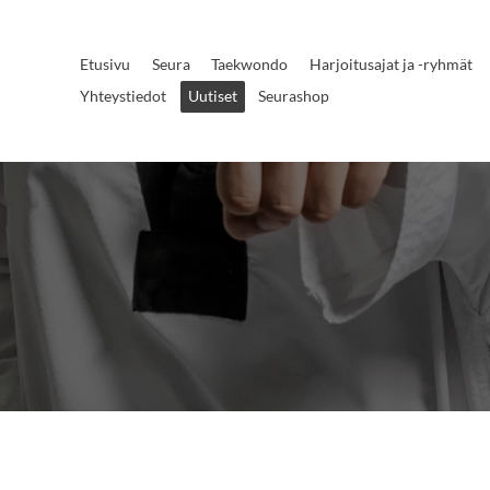
Etusivu
Seura
Taekwondo
Harjoitusajat ja -ryhmät
Yhteystiedot
Uutiset
Seurashop