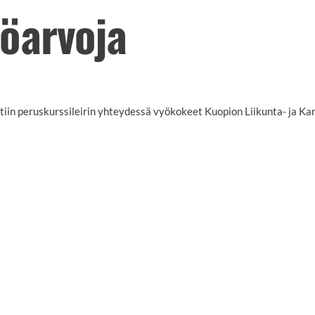
öarvoja
tiin peruskurssileirin yhteydessä vyökokeet Kuopion Liikunta- ja K