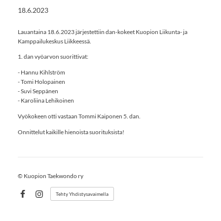
18.6.2023
Lauantaina 18.6.2023 järjestettiin dan-kokeet Kuopion Liikunta- ja
Kamppailukeskus Liikkeessä.
1. dan vyöarvon suorittivat:
- Hannu Kihlström
- Tomi Holopainen
- Suvi Seppänen
- Karoliina Lehikoinen
Vyökokeen otti vastaan Tommi Kaiponen 5. dan.
Onnittelut kaikille hienoista suorituksista!
©
Kuopion Taekwondo ry
Tehty Yhdistysavaimella
Facebook
Instagram