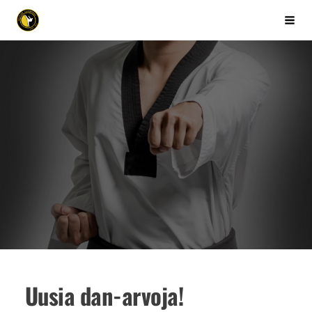
Siirry
Kuopion Taekwondo ry
Vali
sivun
sisältöön
Uusia dan-arvoja!