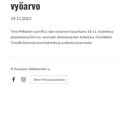
vyöarvo
19.11.2023
Timo Pitkänen suoritti 2. dan vyöarvon lauantaina 18.11. Iisalmessa
järjestetyssä Sim Uu -seurojen yhteisessä dan-kokeessa. Onnittelut
Timolle hienosta suorituksesta ja uudesta vyöarvosta!
©
Kuopion Taekwondo ry
Tehty Yhdistysavaimella
Facebook
Instagram