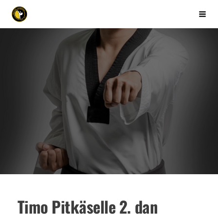
Siirry
Kuopion Taekwondo ry
Vali
sivun
sisältöön
Timo Pitkäselle 2. dan