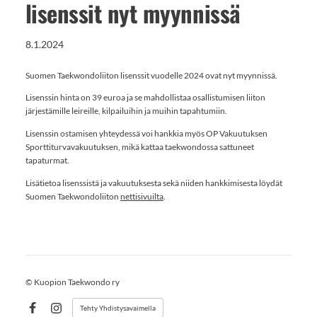
lisenssit nyt myynnissä
8.1.2024
Suomen Taekwondoliiton lisenssit vuodelle 2024 ovat nyt myynnissä.
Lisenssin hinta on 39 euroa ja se mahdollistaa osallistumisen liiton
järjestämille leireille, kilpailuihin ja muihin tapahtumiin.
Lisenssin ostamisen yhteydessä voi hankkia myös OP Vakuutuksen
Sporttiturvavakuutuksen, mikä kattaa taekwondossa sattuneet
tapaturmat.
Lisätietoa lisenssistä ja vakuutuksesta sekä niiden hankkimisesta löydät
Suomen Taekwondoliiton
nettisivuilta
.
©
Kuopion Taekwondo ry
Tehty Yhdistysavaimella