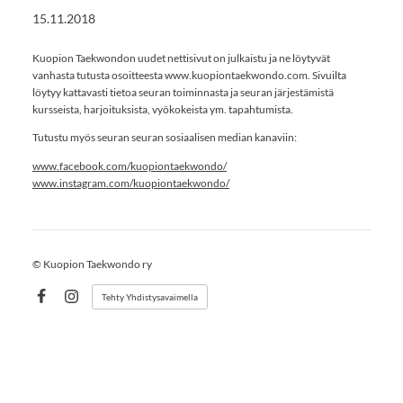
15.11.2018
Kuopion Taekwondon uudet nettisivut on julkaistu ja ne löytyvät
vanhasta tutusta osoitteesta www.kuopiontaekwondo.com. Sivuilta
löytyy kattavasti tietoa seuran toiminnasta ja seuran järjestämistä
kursseista, harjoituksista, vyökokeista ym. tapahtumista.
Tutustu myös seuran seuran sosiaalisen median kanaviin:
www.facebook.com/kuopiontaekwondo/
www.instagram.com/kuopiontaekwondo/
©
Kuopion Taekwondo ry
Tehty Yhdistysavaimella
Facebook
Instagram