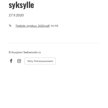
syksylle
27.9.2020
TIedote_syyskuu_2020.pdf
46 KB
©
Kuopion Taekwondo ry
Tehty Yhdistysavaimella
Facebook
Instagram