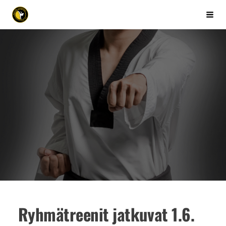
Siirry
Kuopion Taekwondo ry
Vali
sivun
sisältöön
Ryhmätreenit jatkuvat 1.6.