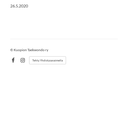
26.5.2020
©
Kuopion Taekwondo ry
Tehty Yhdistysavaimella
Facebook
Instagram