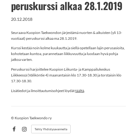
peruskurssi alkaa 28.1.2019
20.12.2018
Seuraava Kuopion Taekwondon järjestämä nuorten & aikuisten (yli 13-
vuotiaat) peruskurssi alkaa ma 28.1.2019.
Kurssi kestää noin kolme kuukautta ja siellä opetellaan lajin perusasioita,
kohotetaan kuntoa, parannetaan liikkuvuutta ja luodaan hyvä pohja
jatkoa varten.
Peruskurssi harjoittelee Kuopion Liikunta- ja Kamppailukeskus
Liikkeessä (Väliköntie 4) maanantaisin klo 17.30-18.30 ja torstaisin klo
17.30-18.30.
Lisätiedot ja ilmoittautumisohjeet löydät
täältä
.
©
Kuopion Taekwondo ry
Tehty Yhdistysavaimella
Facebook
Instagram