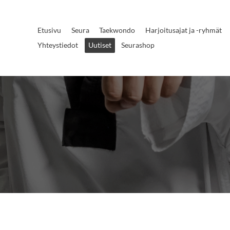
Etusivu
Seura
Taekwondo
Harjoitusajat ja -ryhmät
Yhteystiedot
Uutiset
Seurashop