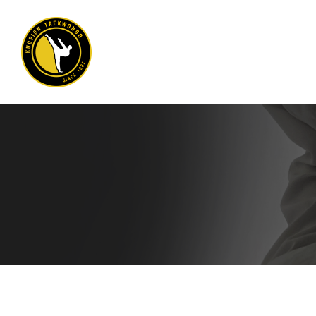
Siirry
sivun
sisältöön
Kuopion Taekwondo ry