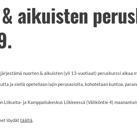
 & aikuisten perus
9.
rjestämä nuorten & aikuisten (yli 13-vuotiaat) peruskurssi alkaa 
tta ja siellä opetellaan lajin perusasioita, kohotetaan kuntoa, para
n Liikunta- ja Kamppailukeskus Liikkeessä (Väliköntie 4) maanantais
eet löydät
täältä
.