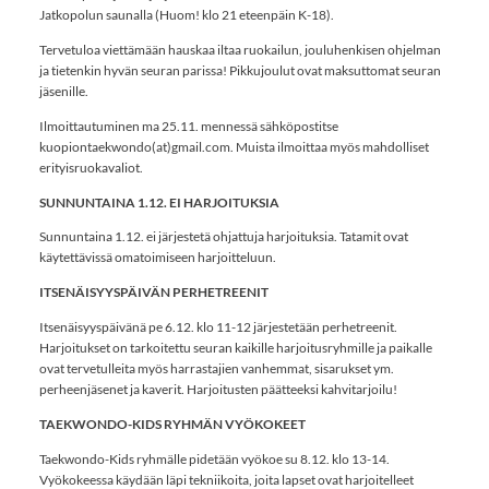
Jatkopolun saunalla (Huom! klo 21 eteenpäin K-18).
Tervetuloa viettämään hauskaa iltaa ruokailun, jouluhenkisen ohjelman
ja tietenkin hyvän seuran parissa! Pikkujoulut ovat maksuttomat seuran
jäsenille.
Ilmoittautuminen ma 25.11. mennessä sähköpostitse
kuopiontaekwondo(at)gmail.com. Muista ilmoittaa myös mahdolliset
erityisruokavaliot.
SUNNUNTAINA 1.12. EI HARJOITUKSIA
Sunnuntaina 1.12. ei järjestetä ohjattuja harjoituksia. Tatamit ovat
käytettävissä omatoimiseen harjoitteluun.
ITSENÄISYYSPÄIVÄN PERHETREENIT
Itsenäisyyspäivänä pe 6.12. klo 11-12 järjestetään perhetreenit.
Harjoitukset on tarkoitettu seuran kaikille harjoitusryhmille ja paikalle
ovat tervetulleita myös harrastajien vanhemmat, sisarukset ym.
perheenjäsenet ja kaverit. Harjoitusten päätteeksi kahvitarjoilu!
TAEKWONDO-KIDS RYHMÄN VYÖKOKEET
Taekwondo-Kids ryhmälle pidetään vyökoe su 8.12. klo 13-14.
Vyökokeessa käydään läpi tekniikoita, joita lapset ovat harjoitelleet