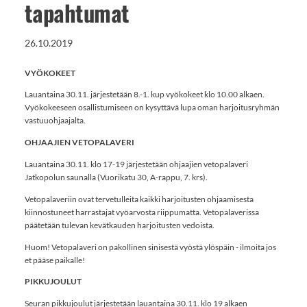
tapahtumat
26.10.2019
VYÖKOKEET
Lauantaina 30.11. järjestetään 8.-1. kup vyökokeet klo 10.00 alkaen.
Vyökokeeseen osallistumiseen on kysyttävä lupa oman harjoitusryhmän
vastuuohjaajalta.
OHJAAJIEN VETOPALAVERI
Lauantaina 30.11. klo 17-19 järjestetään ohjaajien vetopalaveri
Jatkopolun saunalla (Vuorikatu 30, A-rappu, 7. krs).
Vetopalaveriin ovat tervetulleita kaikki harjoitusten ohjaamisesta
kiinnostuneet harrastajat vyöarvosta riippumatta. Vetopalaverissa
päätetään tulevan kevätkauden harjoitusten vedoista.
Huom! Vetopalaveri on pakollinen sinisestä vyöstä ylöspäin - ilmoita jos
et pääse paikalle!
PIKKUJOULUT
Seuran pikkujoulut järjestetään lauantaina 30.11. klo 19 alkaen