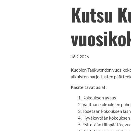
Kutsu K
vuosiko
16.2.2026
Kuopion Taekwondon vuosikokou
aikuisten harjoitusten päätteek
Käsiteltävät asiat:
Kokouksen avaus
Valitaan kokouksen puheen
Todetaan kokouksen läsnäo
Hyväksytään kokouksen t
Esitetään tilinpäätös, vu