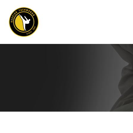
Siirry
sivun
sisältöön
Kuopion Taekwondo ry