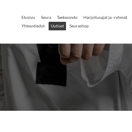
Etusivu
Seura
Taekwondo
Harjoitusajat ja -ryhmät
Yhteystiedot
Uutiset
Seurashop