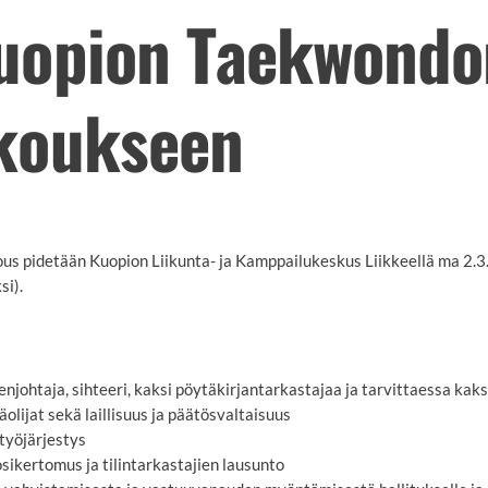
uopion Taekwondo
koukseen
s pidetään Kuopion Liikunta- ja Kamppailukeskus Liikkeellä ma 2.3
si).
johtaja, sihteeri, kaksi pöytäkirjantarkastajaa ja tarvittaessa kaks
lijat sekä laillisuus ja päätösvaltaisuus
yöjärjestys
osikertomus ja tilintarkastajien lausunto