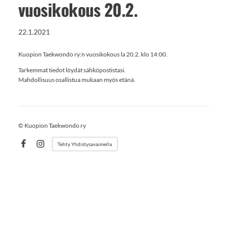
vuosikokous 20.2.
22.1.2021
Kuopion Taekwondo ry:n vuosikokous la 20.2. klo 14:00.
Tarkemmat tiedot löydät sähköpostistasi.
Mahdollisuus osallistua mukaan myös etänä.
©
Kuopion Taekwondo ry
Tehty Yhdistysavaimella
Facebook
Instagram