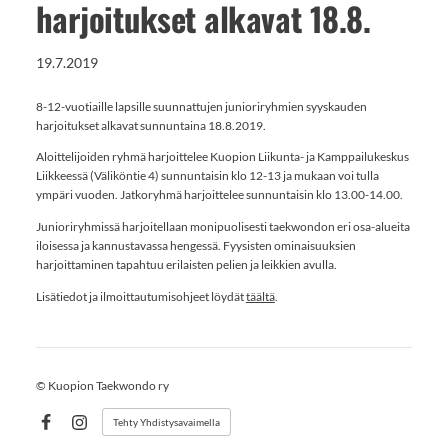
harjoitukset alkavat 18.8.
19.7.2019
8-12-vuotiaille lapsille suunnattujen junioriryhmien syyskauden
harjoitukset alkavat sunnuntaina 18.8.2019.
Aloittelijoiden ryhmä harjoittelee Kuopion Liikunta- ja Kamppailukeskus
Liikkeessä (Väliköntie 4) sunnuntaisin klo 12-13 ja mukaan voi tulla
ympäri vuoden. Jatkoryhmä harjoittelee sunnuntaisin klo 13.00-14.00.
Junioriryhmissä harjoitellaan monipuolisesti taekwondon eri osa-alueita
iloisessa ja kannustavassa hengessä. Fyysisten ominaisuuksien
harjoittaminen tapahtuu erilaisten pelien ja leikkien avulla.
Lisätiedot ja ilmoittautumisohjeet löydät
täältä
.
©
Kuopion Taekwondo ry
Tehty Yhdistysavaimella
Facebook
Instagram