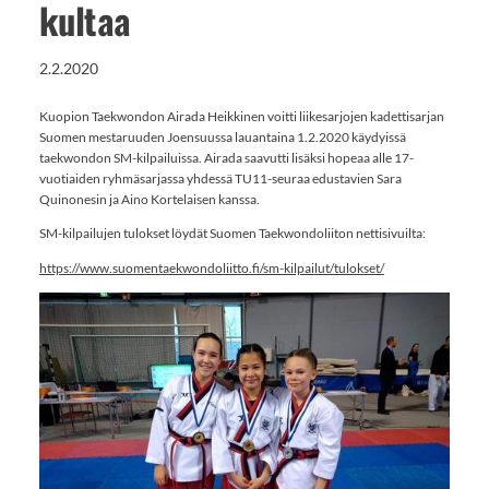
kultaa
2.2.2020
Kuopion Taekwondon Airada Heikkinen voitti liikesarjojen kadettisarjan
Suomen mestaruuden Joensuussa lauantaina 1.2.2020 käydyissä
taekwondon SM-kilpailuissa. Airada saavutti lisäksi hopeaa alle 17-
vuotiaiden ryhmäsarjassa yhdessä TU11-seuraa edustavien Sara
Quinonesin ja Aino Kortelaisen kanssa.
SM-kilpailujen tulokset löydät Suomen Taekwondoliiton nettisivuilta:
https://www.suomentaekwondoliitto.fi/sm-kilpailut/tulokset/