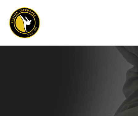
Siirry
sivun
sisältöön
Kuopion Taekwondo ry