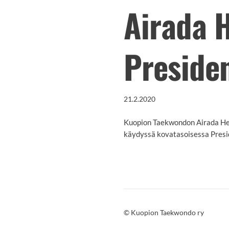
Airada H
Presiden
21.2.2020
Kuopion Taekwondon Airada Heik
käydyssä kovatasoisessa Preside
©
Kuopion Taekwondo ry