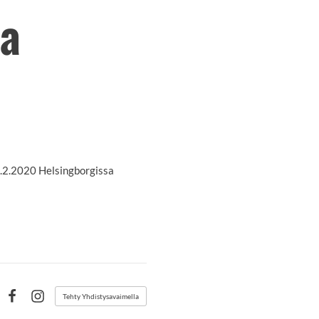
ia
8.2.2020 Helsingborgissa
Tehty Yhdistysavaimella
Facebook
Instagram