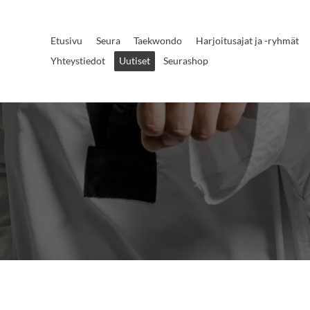
Etusivu
Seura
Taekwondo
Harjoitusajat ja -ryhmät
Yhteystiedot
Uutiset
Seurashop