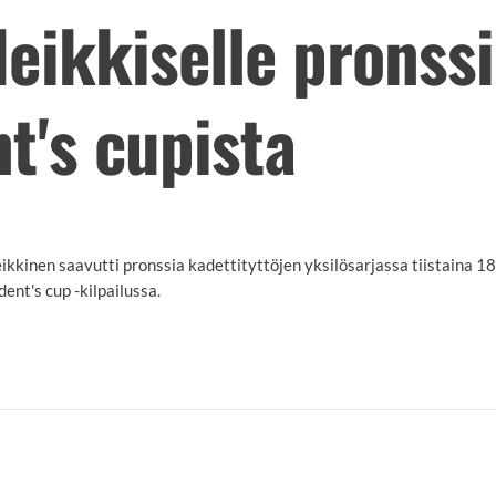
eikkiselle pronss
t's cupista
kinen saavutti pronssia kadettityttöjen yksilösarjassa tiistaina 1
nt's cup -kilpailussa.